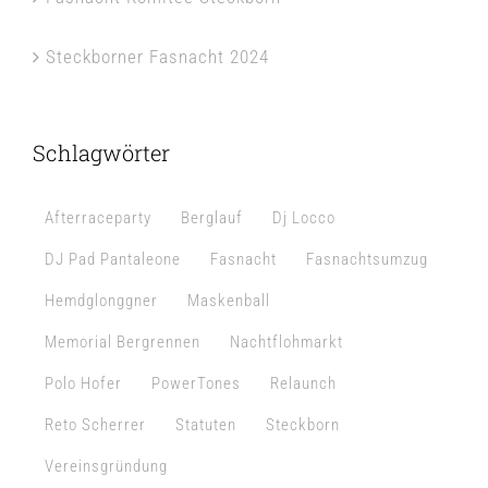
Steckborner Fasnacht 2024
Schlagwörter
Afterraceparty
Berglauf
Dj Locco
DJ Pad Pantaleone
Fasnacht
Fasnachtsumzug
Hemdglonggner
Maskenball
Memorial Bergrennen
Nachtflohmarkt
Polo Hofer
PowerTones
Relaunch
Reto Scherrer
Statuten
Steckborn
Vereinsgründung