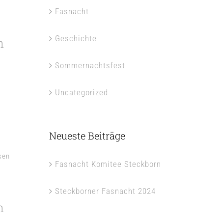
Fasnacht
Geschichte
n
Sommernachtsfest
Uncategorized
Neueste Beiträge
sen
Fasnacht Komitee Steckborn
Steckborner Fasnacht 2024
n