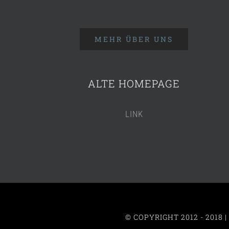
MEHR ÜBER UNS
ALTE HOMEPAGE
LINK
© COPYRIGHT 2012 - 2018