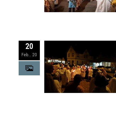
20
Feb.. 20
Hemdglonggner 2020
Fasnacht