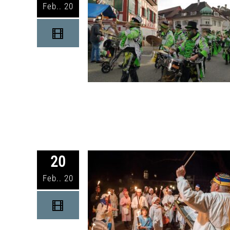
Feb.. 20
Fasnachtsumzug Steckbor
2020
Bodensee TV Steckborn
Fasnacht
20
Feb.. 20
Hemdglonggner 2020
Bodensee TV Steckborn
Fasnacht