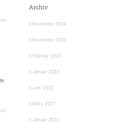
Archiv
sen
November 2024
November 2023
Februar 2023
Januar 2023
te
Juni 2022
März 2022
sen
Januar 2022