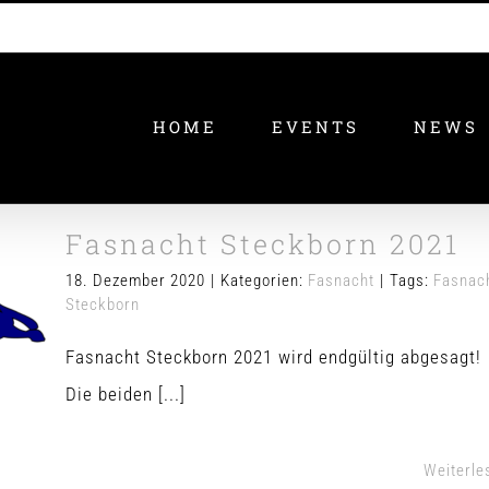
HOME
EVENTS
NEWS
Fasnacht Steckborn 2021
18. Dezember 2020
|
Kategorien:
Fasnacht
|
Tags:
Fasnac
Steckborn
Fasnacht Steckborn 2021 wird endgültig abgesagt!
Die beiden [...]
Weiterle