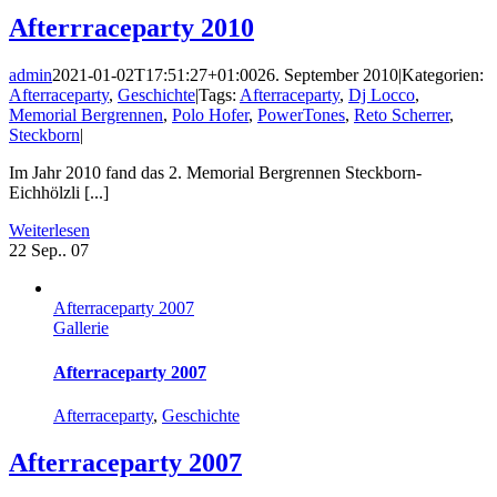
Afterrraceparty 2010
admin
2021-01-02T17:51:27+01:00
26. September 2010
|
Kategorien:
Afterraceparty
,
Geschichte
|
Tags:
Afterraceparty
,
Dj Locco
,
Memorial Bergrennen
,
Polo Hofer
,
PowerTones
,
Reto Scherrer
,
Steckborn
|
Im Jahr 2010 fand das 2. Memorial Bergrennen Steckborn-
Eichhölzli [...]
Weiterlesen
22
Sep.. 07
Afterraceparty 2007
Gallerie
Afterraceparty 2007
Afterraceparty
,
Geschichte
Afterraceparty 2007