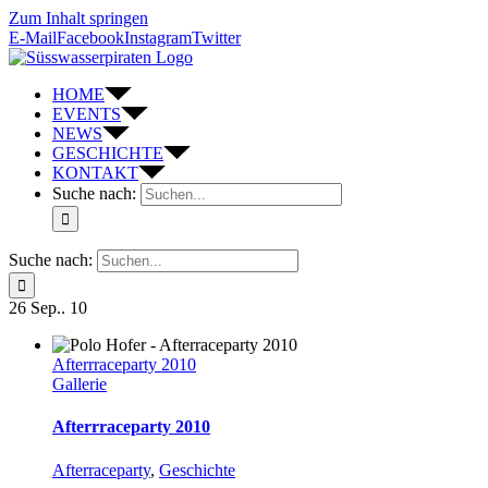
Zum Inhalt springen
E-Mail
Facebook
Instagram
Twitter
HOME
EVENTS
NEWS
GESCHICHTE
KONTAKT
Suche nach:
Suche nach:
26
Sep.. 10
Afterrraceparty 2010
Gallerie
Afterrraceparty 2010
Afterraceparty
,
Geschichte