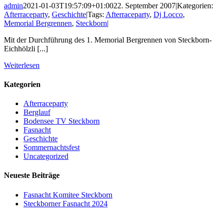
admin
2021-01-03T19:57:09+01:00
22. September 2007
|
Kategorien:
Afterraceparty
,
Geschichte
|
Tags:
Afterraceparty
,
Dj Locco
,
Memorial Bergrennen
,
Steckborn
|
Mit der Durchführung des 1. Memorial Bergrennen von Steckborn-
Eichhölzli [...]
Weiterlesen
Kategorien
Afterraceparty
Berglauf
Bodensee TV Steckborn
Fasnacht
Geschichte
Sommernachtsfest
Uncategorized
Neueste Beiträge
Fasnacht Komitee Steckborn
Steckborner Fasnacht 2024