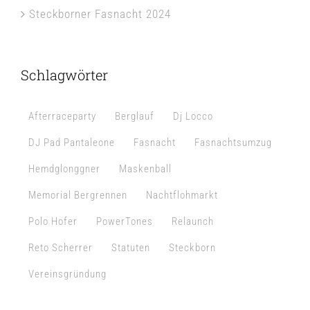
Steckborner Fasnacht 2024
Schlagwörter
Afterraceparty
Berglauf
Dj Locco
DJ Pad Pantaleone
Fasnacht
Fasnachtsumzug
Hemdglonggner
Maskenball
Memorial Bergrennen
Nachtflohmarkt
Polo Hofer
PowerTones
Relaunch
Reto Scherrer
Statuten
Steckborn
Vereinsgründung