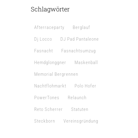
Schlagwörter
Afterraceparty
Berglauf
Dj Locco
DJ Pad Pantaleone
Fasnacht
Fasnachtsumzug
Hemdglonggner
Maskenball
Memorial Bergrennen
Nachtflohmarkt
Polo Hofer
PowerTones
Relaunch
Reto Scherrer
Statuten
Steckborn
Vereinsgründung