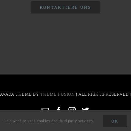
KONTAKTIERE UNS
 | AVADA THEME BY
THEME FUSION
| ALL RIGHTS RESERVED
E-
Facebook
Instagram
Twitter
Mail
OK
This website uses cookies and third party services.