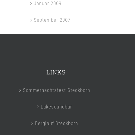
Januar 2009
September 2007
LINKS
Sommernachtsfest Steckborn
Lakesoundbar
Berglauf Steckborn