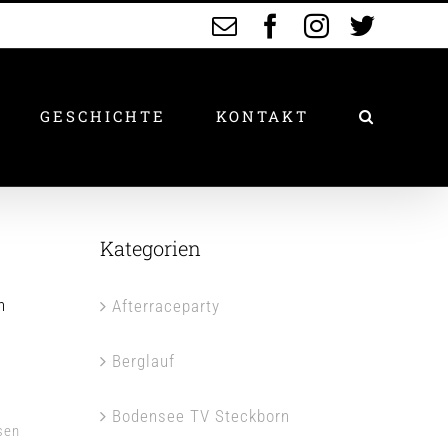
E-
Facebook
Instagram
Twitte
Mail
GESCHICHTE
KONTAKT
Kategorien
n
Afterraceparty
Berglauf
Bodensee TV Steckborn
sen