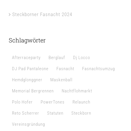
Steckborner Fasnacht 2024
Schlagwörter
Afterraceparty
Berglauf
Dj Locco
DJ Pad Pantaleone
Fasnacht
Fasnachtsumzug
Hemdglonggner
Maskenball
Memorial Bergrennen
Nachtflohmarkt
Polo Hofer
PowerTones
Relaunch
Reto Scherrer
Statuten
Steckborn
Vereinsgründung