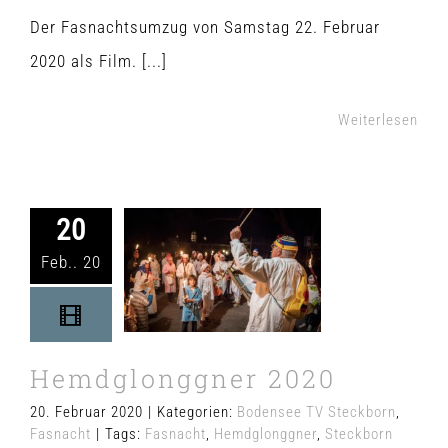
Der Fasnachtsumzug von Samstag 22. Februar
2020 als Film. [...]
Weiterlesen
20
Hemdglonggner
Feb.. 20
2020
Bodensee TV
Steckborn
Fasnacht
Hemdglonggner 2020
20. Februar 2020
|
Kategorien:
Bodensee TV Steckborn
,
Fasnacht
|
Tags:
Fasnacht
,
Hemdglonggner
,
Steckborn