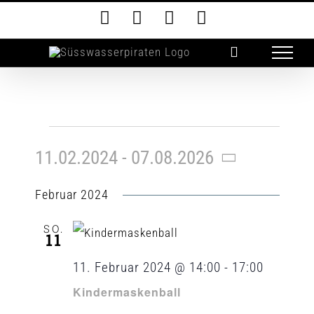
Zum
E-
Facebook
Instagram
Twitter
Mail
Inhalt
springen
Veranstaltungen
11.02.2024
 - 
07.08.2026
Suche
Vera
Datum
Suc
Februar 2024
wählen.
und
SO.
11
Ansi
11. Februar 2024 @ 14:00
-
17:00
Navi
Kindermaskenball